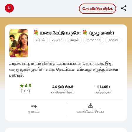

செயலியில் பார்க்க
💐 யாரை கேட்டு வருமோ 💐 (முழு நாவல்)
மர்மம்
சமூகம்
காதல்
romance
social
காதல், நட்பு, மர்மம் நிறைந்த சுவாரஷ்யமான தொடர்கதை இது.
எனது முதல் முயற்சி. கதை தொடர்பான உங்களது கருத்துக்களை
பகிரவும்.
4.8

44 நிமிடங்கள்
111445+
(1.0K)
வாசிக்கும் நேரம்
படித்தவர்கள்
நூலகம்
டவுண்லோட் செய்ய