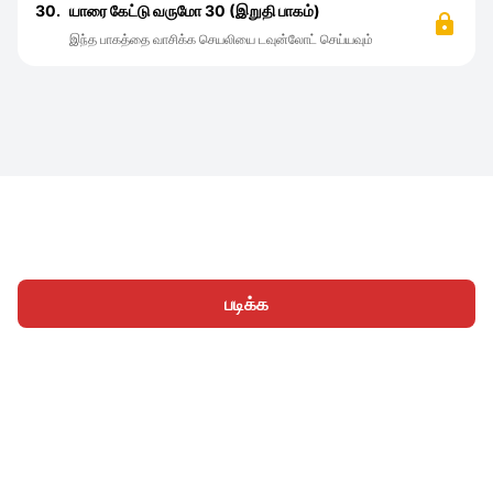
30.
யாரை கேட்டு வருமோ 30 (இறுதி பாகம்)
இந்த பாகத்தை வாசிக்க செயலியை டவுன்லோட் செய்யவும்
படிக்க
முகப்பு
வகைகள்
எழுத
கட்டுரைகள்
உள்நுழைக
|
|
© 2026 Nasadiya Tech. Pvt. Ltd.
எங்களைப் பற்றி
எங்களுடன்
|
|
|
இணைய
தனியுரிமை கொள்கை
சேவை விதிமுறைகள்
|
|
Vulnerability Disclosure Policy
Hall of Fame
Trust Center