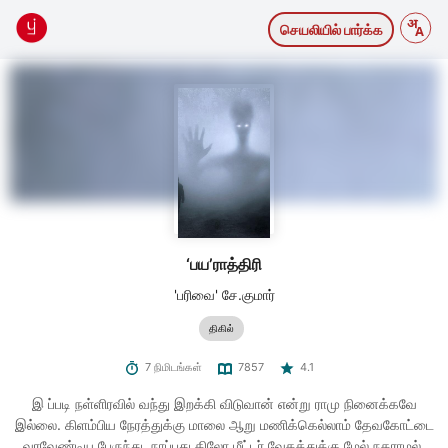
செயலியில் பார்க்க
‘பய’ராத்திரி
'பரிவை' சே.குமார்
திகில்
7 நிமிடங்கள்
7857
4.1
இ ப்படி நள்ளிரவில் வந்து இறக்கி விடுவான் என்று ராமு நினைக்கவே
இல்லை. கிளம்பிய நேரத்துக்கு மாலை ஆறு மணிக்கெல்லாம் தேவகோட்டை
வரவேண்டிய பேருந்து, நாப்பது கிலோ மீட்டர் வேகத்துக்கு மேல் நகராமல்,