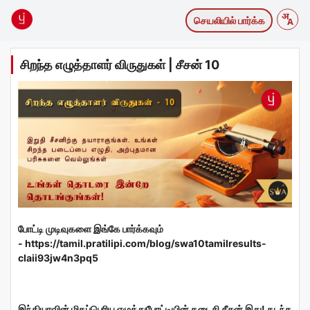
செயலியில் பார்க்க
சிறந்த எழுத்தாளர் விருதுகள் | சீசன் 10
போட்டி முடிவுகளை இங்கே பார்க்கவும்
- https://tamil.pratilipi.com/blog/swa10tamilresults-
claii93jw4n3pq5
இந்தியாவின் மிகப்பெரிய எழுத்துபோட்டியின் கடைசி சீசன் இது! கடந்த