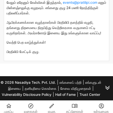
மேலும் ஏதேனும் கேள்விகள் இருந்தால்,
events@pratilipi.com
எனும்
மின்னஞ்சலுக்கு எழுதவும். எங்களது குழு 24 மணி நேரத்திற்குள்
பதிலளிப்பார்கள்.
ஆயிரக்கணக்கான எழுத்தாளர்கள் பிரதிலிபி தளத்தில் எழுதி,
தங்களது திறமையை நிரூபித்து வெற்றிகரமாக வருமானம் ஈட்டி
வருகிறார்கள். அவர்களோடு இணைய இது உங்களுக்கான வாய்ப்பு!
வெற்றி பெற வாழ்த்துக்கள்!
பிரதிலிபி போட்டிக் குழு.
|
|
© 2026 Nasadiya Tech. Pvt. Ltd.
எங்களைப் பற்றி
எங்களுடன்
|
|
|
இணைய
தனியுரிமை கொள்கை
சேவை விதிமுறைகள்
|
|
Vulnerability Disclosure Policy
Hall of Fame
Trust Center
முகப்பு
வகைகள்
எழுத
கட்டுரைகள்
உள்நுழைக