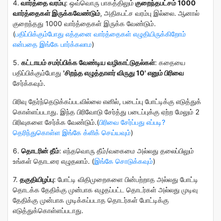
4.
வார்த்தை வரம்பு
:
ஒவ்வொரு பாகத்திலும்
குறைந்தபட்சம் 1000
வார்த்தைகள் இருக்கவேண்டும்
, அதிகபட்ச வரம்பு இல்லை. ஆனால்
குறைந்தது 1000 வார்த்தைகள் இருக்க வேண்டும்.
(
பதிப்பிக்கும்போது எத்தனை வார்த்தைகள் எழுதியிருக்கிறோம்
என்பதை இங்கே பார்க்கலாம
)
5.
கட்டாயம் சமர்ப்பிக்க வேண்டிய வழிகாட்டுதல்கள்
: கதையை
பதிப்பிக்கும்போது
'சிறந்த எழுத்தாளர் விருது 10' எனும் பிரிவை
சேர்க்கவும்.
பிரிவு தேர்ந்தெடுக்கப்படவில்லை எனில், படைப்பு போட்டிக்கு எடுத்துக்
கொள்ளப்படாது.
இந்த பிரிவோடு சேர்த்து படைப்புக்கு ஏற்ற மேலும் 2
பிரிவுகளை சேர்க்க வேண்டும்.
(
பிரிவை சேர்ப்பது எப்படி?
தெரிந்துகொள்ள இங்கே க்ளிக் செய்யவும்
)
6.
தொடரின் தீம்
:
எந்தவொரு தீம்/வகைமை அல்லது தலைப்பிலும்
உங்கள் தொடரை எழுதலாம். (
இங்கே சொடுக்கவும்
)
7.
தகுதியிழப்பு
:
போட்டி விதிமுறைகளை பின்பற்றாத அல்லது போட்டி
தொடக்க தேதிக்கு முன்பாக எழுதப்பட்ட தொடர்கள் அல்லது முடிவு
தேதிக்கு முன்பாக முடிக்கப்படாத தொடர்கள் போட்டிக்கு
எடுத்துக்கொள்ளப்படாது.