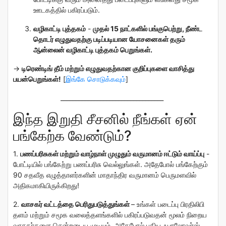
ஊடகத்தில் பகிரப்படும்
.
வழிகாட்டி புத்தகம்
-
முதல் 15 நாட்களில் பங்குபெற்று,
நீண்ட
தொடர் எழுதுவதற்கு படிப்படியான யோசனைகள் தரும்
ஆன்லைன் வழிகாட்டி புத்தகம் பெறுங்கள்.
→
டிரெண்டிங் தீம் மற்றும் எழுதுவதற்கான குறிப்புகளை வாசித்து
பயன்பெறுங்கள்!
[
இங்கே சொடுக்கவும்
]
__________________________________
இந்த இறுதி சீசனில் நீங்கள் ஏன்
பங்கேற்க வேண்டும்?
1.
பணப்பரிசுகள் மற்றும் வாழ்நாள் முழுதும் வருமானம் ஈட்டும் வாய்ப்பு
-
போட்டியில் பங்கேற்று பணப்பரிசு வெல்லுங்கள். அதேபோல் பங்கேற்கும்
90 சதவீத எழுத்தாளர்களின் மாதாந்திர வருமானம் பெருமளவில்
அதிகமாகியிருக்கிறது!
2.
வாசகர் வட்டத்தை பெரிதுபடுத்துங்கள்
– உங்கள் படைப்பு பிரதிலிபி
தளம் மற்றும் சமூக வலைத்தளங்களில் பகிரப்படுவதன் மூலம் நிறைய
வாசகர்களை சென்றடைய முடியும். அதேபோல் புதிய ஃபாலோவர்ஸ்