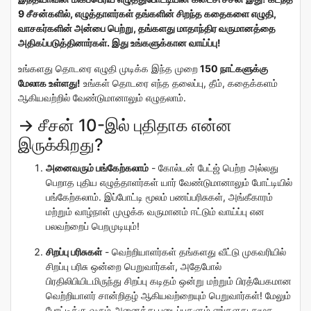
9 சீசன்களில், எழுத்தாளர்கள் தங்களின் சிறந்த கதைகளை எழுதி,
வாசகர்களின் அன்பை பெற்று, தங்களது மாதாந்திர வருமானத்தை
அதிகப்படுத்தினார்கள். இது உங்களுக்கான வாய்ப்பு!
உங்களது தொடரை எழுதி முடிக்க இந்த முறை
150 நாட்களுக்கு
மேலாக உள்ளது!
உங்கள் தொடரை எந்த தலைப்பு, தீம், கதைக்களம்
ஆகியவற்றில் வேண்டுமானாலும் எழுதலாம்.
→ சீசன் 10-இல் புதிதாக என்ன
இருக்கிறது?
அனைவரும் பங்கேற்கலாம்
- கோல்டன் பேட்ஜ் பெற்ற அல்லது
பெறாத புதிய எழுத்தாளர்கள் யார் வேண்டுமானாலும் போட்டியில்
பங்கேற்கலாம். இப்போட்டி மூலம் பணப்பரிசுகள், அங்கீகாரம்
மற்றும் வாழ்நாள் முழுக்க வருமானம் ஈட்டும் வாய்ப்பு என
பலவற்றைப் பெறமுடியும்!
சிறப்பு பரிசுகள்
-
வெற்றியாளர்கள் தங்களது வீட்டு முகவரியில்
சிறப்பு பரிசு ஒன்றை பெறுவார்கள், அதேபோல்
பிரதிலிபியிடமிருந்து சிறப்பு கடிதம் ஒன்று மற்றும் பிரத்யேகமான
வெற்றியாளர் சான்றிதழ் ஆகியவற்றையும் பெறுவார்கள்! மேலும்
போட்டிக்கு வரும்
அனைத்து படைப்புகளும் எங்களது சமூக