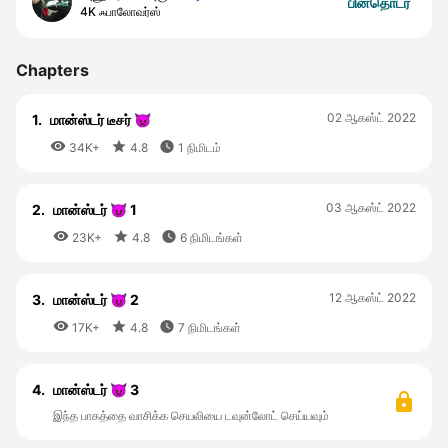
பின்தொடர
4K ஃபாலோவர்ஸ்
Chapters
02 ஆகஸ்ட் 2022
1.
மான்ஸ்டர் டீசர் 👿



34K+
4.8
1 நிமிடம்
03 ஆகஸ்ட் 2022
2.
மான்ஸ்டர் 😈 1



23K+
4.8
6 நிமிடங்கள்
12 ஆகஸ்ட் 2022
3.
மான்ஸ்டர் 😈 2



17K+
4.8
7 நிமிடங்கள்
4.
மான்ஸ்டர் 😈 3
இந்த பாகத்தை வாசிக்க செயலியை டவுன்லோட் செய்யவும்