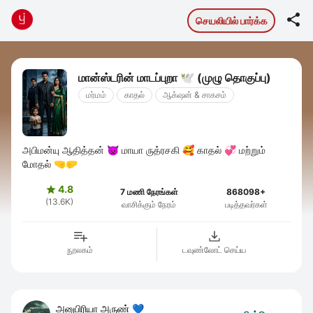

செயலியில் பார்க்க
மான்ஸ்டரின் மாடப்புறா 🕊️ (முழு தொகுப்பு)
மர்மம்
காதல்
ஆக்‌ஷன் & சாகசம்
அபிமன்யு ஆதித்தன் 👿 மாயா ருத்ரசகி 🥰 காதல் 💞 மற்றும்
மோதல் 🤜🤛
4.8

7 மணி நேரங்கள்
868098+
(13.6K)
வாசிக்கும் நேரம்
படித்தவர்கள்
நூலகம்
டவுண்லோட் செய்ய
அனுபிரியா அருண் 💙