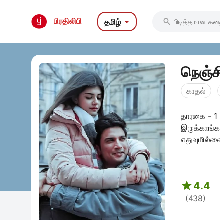

பிரதிலிபி
தமிழ்

நெஞ்
காதல்
தாரகை - 1
இருக்காங்
எதுவுமில்ல

4.4
(438)