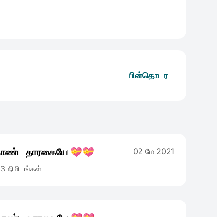
பின்தொடர
கொண்ட தாரகையே 💝💝
02 மே 2021
3 நிமிடங்கள்