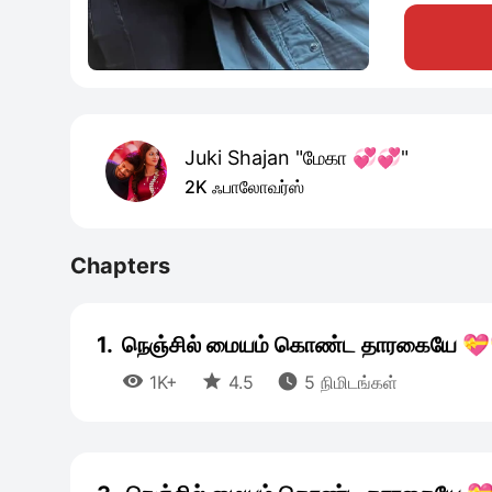
Juki Shajan "மேகா 💞💞"
2K ஃபாலோவர்ஸ்
Chapters
1.
நெஞ்சில் மையம் கொண்ட தாரகையே 



1K+
4.5
5 நிமிடங்கள்