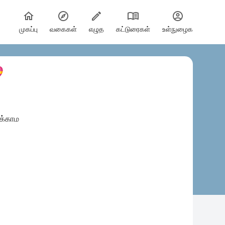
முகப்பு
வகைகள்
எழுத
கட்டுரைகள்
உள்நுழைக

க்காம