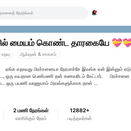

சில் மையம் கொண்ட தாரகையே 💝
உறவு
ஆக்‌ஷன் & சாகசம்
 ஏங்க எதாவது பிரச்சனையா நேரமாச்சே இவங்க ஏன் இன்னும் எடு
க..., ஒரு வயதான பெண்மணி தன் கணவரிடம் கேட்டார். பிரச்சனை
ை... ஒரு பயணி வரணுமாம் அவங்களுக்காக தான் ...
2 மணி நேரங்கள்
12882+
வாசிக்கும் நேரம்
படித்தவர்கள்