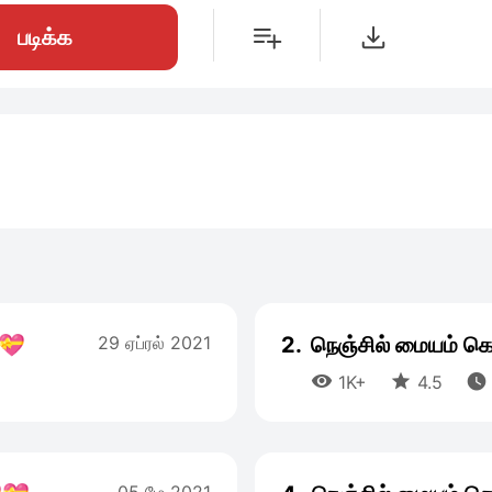
படிக்க
💝
29 ஏப்ரல் 2021
2.
நெஞ்சில் மையம் 



1K+
4.5