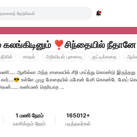

் கலங்கிடினும் ❣️சிந்தையில் நீதான
திகில்
காதல்
அறிவியல் புனைவு
குட்டிக்கதை
ஆக்‌
 மணி..... ஆளில்லா அந்த சாலையில் சீறி பாய்ந்து கொண்டு இருந்தது
ார்....😎 உள்ளே முழு போதையில் ஃபோன் பேசி கொண்டே போய் க
அவன்...... கண்மண் தெரியாத ...
1 மணி நேரம்
165012+
வாசிக்கும் நேரம்
படித்தவர்கள்