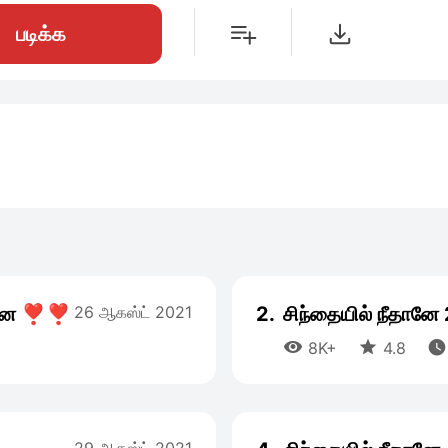
படிக்க
ானே ❣️❣️
26 ஆகஸ்ட் 2021
2.
சிந்தையில் நீதானே



8K+
4.8