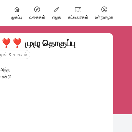
முகப்பு
வகைகள்
எழுத
கட்டுரைகள்
உள்நுழைக
ே ❣️❣️ முழு தொகுப்பு
ஷன் & சாகசம்
 அந்த
ொண்டு