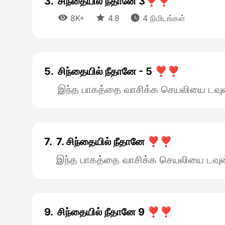
3.
சிந்தையில் நீதானே 3❣️❣️



8K+
4.8
4 நிமிடங்கள்
5.
சிந்தையில் நீதானே - 5 ❣️❣️
இந்த பாகத்தை வாசிக்க செயலியை டவுன
7.
7. சிந்தையில் நீதானே ❣️❣️
இந்த பாகத்தை வாசிக்க செயலியை டவுன
9.
சிந்தையில் நீதானே 9 ❣️❣️