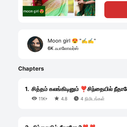
Moon girl 😍 "✍️✍️"
6K ஃபாலோவர்ஸ்
Chapters
1.
சித்தம் கலங்கிடினும் ❣️சிந்தையில் நீத



11K+
4.8
4 நிமிடங்கள்