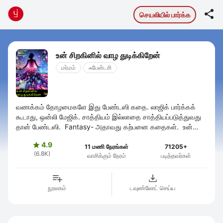

செயலியில் பார்க்க
உன் சிறகினில் வாழ துடிக்கிறேன்
மர்மம்
ஃபேன்டசி
வணக்கம் தோழமைகளே இது பேண்டஸி கதை. லாஜிக் பார்க்கக்
கூடாது, ஒன்லி மேஜிக். சாத்தியம் இல்லாதை சாத்தியப்படுத்துவது
தான் பேண்டஸி. Fantasy- அதாவது கற்பனை கதைகள். உன்
சிறகினில் வாழ துடிக்கிறேன் 1 ...
4.9

11 மணி நேரங்கள்
71205+
(6.8K)
வாசிக்கும் நேரம்
படித்தவர்கள்
நூலகம்
டவுண்லோட் செய்ய