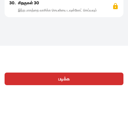
30.
சிறகுகள் 30
இந்த பாகத்தை வாசிக்க செயலியை டவுன்லோட் செய்யவும்
படிக்க
முகப்பு
வகைகள்
எழுத
கட்டுரைகள்
உள்நுழைக
|
|
© 2026 Nasadiya Tech. Pvt. Ltd.
எங்களைப் பற்றி
எங்களுடன்
|
|
|
இணைய
தனியுரிமை கொள்கை
சேவை விதிமுறைகள்
|
|
Vulnerability Disclosure Policy
Hall of Fame
Trust Center