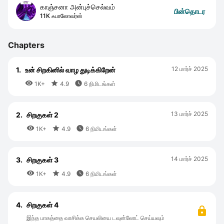
காஞ்சனா அன்புச்செல்வம்
பின்தொடர
11K ஃபாலோவர்ஸ்
Chapters
12 மார்ச் 2025
1.
உன் சிறகினில் வாழ துடிக்கிறேன்



1K+
4.9
6 நிமிடங்கள்
13 மார்ச் 2025
2.
சிறகுகள் 2



1K+
4.9
6 நிமிடங்கள்
14 மார்ச் 2025
3.
சிறகுகள் 3



1K+
4.9
6 நிமிடங்கள்
4.
சிறகுகள் 4
இந்த பாகத்தை வாசிக்க செயலியை டவுன்லோட் செய்யவும்